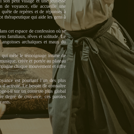
i son petit village et une jeunesse
on de voyance, elle accueille une
quête de repères et de réponses à
ot thérapeutique qui aide les gens à
dans cet espace de confession où se
liens familiaux, rêves et solitude. Le
 angoisses archaïques et maux du
on qui mêle le témoignage intime de
 musique, créée et portée au plateau
compagne chaque mouvement et offre
yance est pourtant l’un des plus
 d’activité. Le besoin de connaître
oge-t-il sur un contexte plus global
tre degré de croyance, ces paroles
vants.