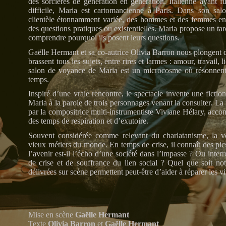
des sorcières de génération en génération. Italienne ayant fu
difficile, Maria est cartomancienne à Paris. Dans son sal
clientèle étonnamment variée, des hommes et des femmes en 
des questions pratiques ou existentielles. Maria propose un tar
comprendre pourquoi ils posent leurs questions.
Gaëlle Hermant et sa co-autrice Olivia Barron nous plongent 
brassent tous les sujets, entre rires et larmes : amour, travail, 
salon de voyance de Maria est un microcosme où résonnent
temps.
Inspiré d’une vraie rencontre, le spectacle invente une ficti
Maria à la parole de trois personnages venant la consulter. La
par la compositrice multi-instrumentiste Viviane Hélary, ac
des temps de respiration et d’exutoire.
Souvent considérée comme relevant du charlatanisme, la vo
vieux métiers du monde. En temps de crise, il connaît des pics
l’avenir est-il l’écho d’une société dans l’impasse ? Ou interr
de crise et de souffrance du lien social ? Quel que soit no
délivrées sur scène permettent peut-être d’aider à réparer les vi
Mise en scène
Gaëlle Hermant
Texte
Olivia Barron
et
Gaëlle Hermant