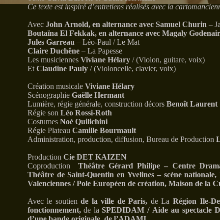
Ce texte est inspiré d’entretiens réalisés avec la cartomancie
Avec
John Arnold, en alternance avec Samuel Churin
– J
Boutaïna El Fekkak, en alternance avec Magaly Godenai
Jules Garreau
– Léo-Paul / Le Mat
Claire Duchêne
–
La Papesse
Les musiciennes
Viviane Hélary
/
(Violon, guitare, voix)
Et
Claudine Pauly
/ (Violoncelle, clavier, voix)
Création musicale
Viviane Hélary
Scénographie
Gaëlle Hermant
Lumière, régie générale, construction décors
Benoît Laurent
Régie son
Léo Rossi-Roth
Costumes
Noé Quilichini
Régie Plateau
Camille Bourmault
Administration, production, diffusion, Bureau de Production
L
Production
Cie DET KAIZEN
Coproduction
Théâtre Gérard Philipe – Centre Dramat
Théâtre de Saint-Quentin en Yvelines – scène nationale,
Valenciennes / Pole Européen de création, Maison de la 
Avec le soutien
de la ville de Paris,
de La
Région Ile-De-
fonctionnement,
de la
SPEDIDAM / Aide au spectacle Dr
d’une bande originale, de l’ADAMI