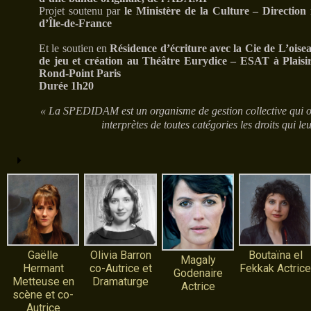
Projet soutenu par
le Ministère de la Culture – Direction r
d’Île-de-France
Et le soutien en
Résidence d’écriture avec la Cie de L’ois
de jeu et création au Théâtre Eurydice – ESAT à Plaisi
Rond-Point Paris
Durée 1h20
« La SPEDIDAM est un organisme de gestion collective qui oeu
interprètes de toutes catégories les droits qui le
Gaëlle
Olivia Barron
Boutaïna el
Magaly
Hermant
co-Autrice et
Fekkak Actric
Godenaire
Metteuse en
Dramaturge
Actrice
scène et co-
Autrice